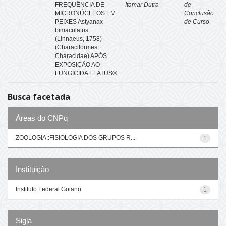
FREQUÊNCIA DE
Itamar Dutra
de
MICRONÚCLEOS EM
Conclusão
PEIXES Astyanax
de Curso
bimaculatus
(Linnaeus, 1758)
(Characiformes:
Characidae) APÓS
EXPOSIÇÃO AO
FUNGICIDA ELATUS®
Busca facetada
Áreas do CNPq
ZOOLOGIA::FISIOLOGIA DOS GRUPOS R...
1
Instituição
Instituto Federal Goiano
1
Sigla