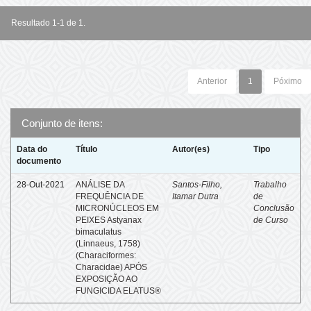
Resultado 1-1 de 1.
Anterior
1
Póximo
Conjunto de itens:
Data do
Título
Autor(es)
Tipo
documento
28-Out-2021
ANÁLISE DA
Santos-Filho,
Trabalho
FREQUÊNCIA DE
Itamar Dutra
de
MICRONÚCLEOS EM
Conclusão
PEIXES Astyanax
de Curso
bimaculatus
(Linnaeus, 1758)
(Characiformes:
Characidae) APÓS
EXPOSIÇÃO AO
FUNGICIDA ELATUS®