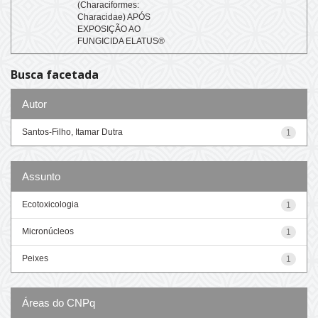
(Characiformes:
Characidae) APÓS
EXPOSIÇÃO AO
FUNGICIDA ELATUS®
Busca facetada
Autor
Santos-Filho, Itamar Dutra
1
Assunto
Ecotoxicologia
1
Micronúcleos
1
Peixes
1
Áreas do CNPq