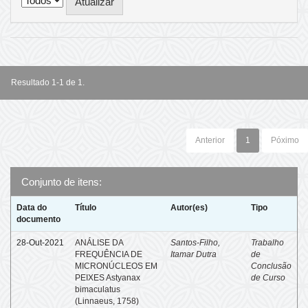
Resultado 1-1 de 1.
Anterior
1
Póximo
Conjunto de itens:
Data do
Título
Autor(es)
Tipo
documento
28-Out-2021
ANÁLISE DA
Santos-Filho,
Trabalho
FREQUÊNCIA DE
Itamar Dutra
de
MICRONÚCLEOS EM
Conclusão
PEIXES Astyanax
de Curso
bimaculatus
(Linnaeus, 1758)