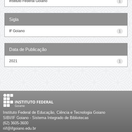
Instituto Federal Goiano
1
Sigla
IF Goiano
1
Data de Publicação
2021
1
Instituto Federal de Educação, Ciência e Tecnologia Goiano
SIBI/IF Goiano - Sistema Integrado de Bibliotecas
(62) 3605-3600
riif@ifgoiano.edu.br