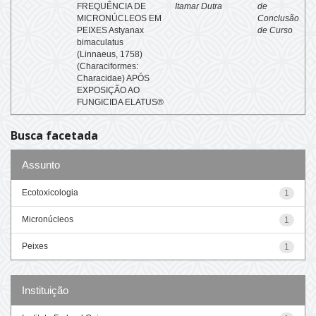
FREQUÊNCIA DE
Itamar Dutra
de
MICRONÚCLEOS EM
Conclusão
PEIXES Astyanax
de Curso
bimaculatus
(Linnaeus, 1758)
(Characiformes:
Characidae) APÓS
EXPOSIÇÃO AO
FUNGICIDA ELATUS®
Busca facetada
Assunto
Ecotoxicologia
1
Micronúcleos
1
Peixes
1
Instituição