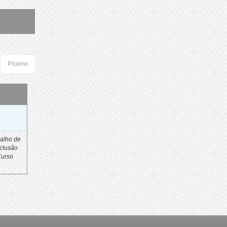
Póximo
o
alho de
clusão
Curso