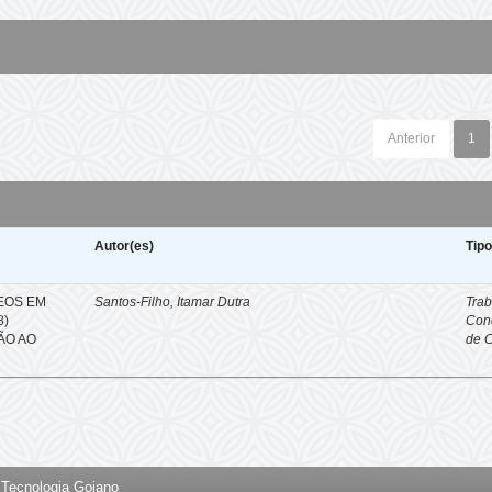
Anterior
1
Autor(es)
Tip
EOS EM
Santos-Filho, Itamar Dutra
Trab
8)
Con
ÇÃO AO
de 
e Tecnologia Goiano