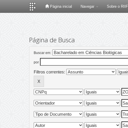
Página inicial
Navegar
Sobre o RII
Skip
navigation
Página de Busca
Buscar em:
por
Filtros correntes: