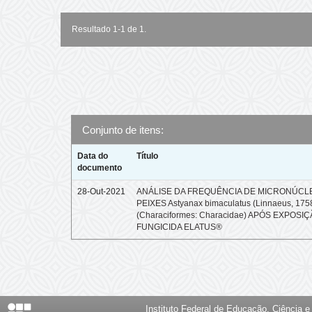
Resultado 1-1 de 1.
Conjunto de itens:
Data do
Título
documento
28-Out-2021
ANÁLISE DA FREQUÊNCIA DE MICRONÚCL
PEIXES Astyanax bimaculatus (Linnaeus, 175
(Characiformes: Characidae) APÓS EXPOSI
FUNGICIDA ELATUS®
Instituto Federal de Educação, Ciência 