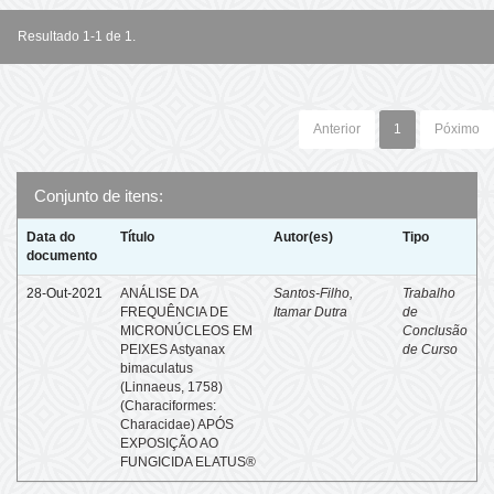
Resultado 1-1 de 1.
Anterior
1
Póximo
Conjunto de itens:
Data do
Título
Autor(es)
Tipo
documento
28-Out-2021
ANÁLISE DA
Santos-Filho,
Trabalho
FREQUÊNCIA DE
Itamar Dutra
de
MICRONÚCLEOS EM
Conclusão
PEIXES Astyanax
de Curso
bimaculatus
(Linnaeus, 1758)
(Characiformes:
Characidae) APÓS
EXPOSIÇÃO AO
FUNGICIDA ELATUS®