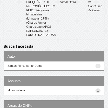
FREQUÊNCIA DE
Itamar Dutra
de
MICRONÚCLEOS EM
Conclusão
PEIXES Astyanax
de Curso
bimaculatus
(Linnaeus, 1758)
(Characiformes:
Characidae) APÓS
EXPOSIÇÃO AO
FUNGICIDA ELATUS®
Busca facetada
Autor
Santos-Filho, Itamar Dutra
1
Assunto
Micronúcleos
1
Áreas do CNPq