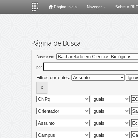
Página inicial
Navegar
Sobre o RII
Skip
navigation
Página de Busca
Buscar em:
por
Filtros correntes: