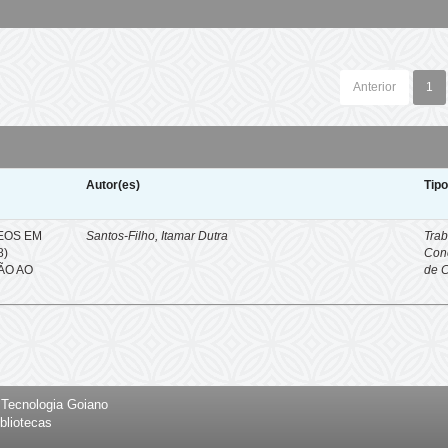
Anterior
1
Autor(es)
Tip
EOS EM
Santos-Filho, Itamar Dutra
Trab
8)
Con
ÇÃO AO
de 
e Tecnologia Goiano
bliotecas