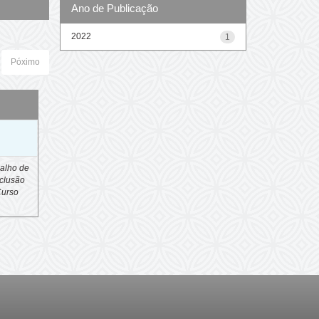
Ano de Publicação
2022
1
Póximo
o
alho de
clusão
Curso