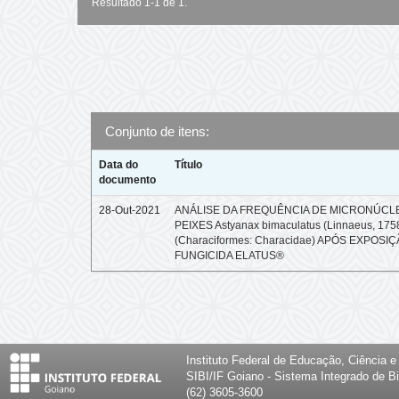
Resultado 1-1 de 1.
Conjunto de itens:
Data do
Título
documento
28-Out-2021
ANÁLISE DA FREQUÊNCIA DE MICRONÚCL
PEIXES Astyanax bimaculatus (Linnaeus, 175
(Characiformes: Characidae) APÓS EXPOSI
FUNGICIDA ELATUS®
Instituto Federal de Educação, Ciência 
SIBI/IF Goiano - Sistema Integrado de Bi
(62) 3605-3600