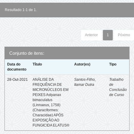
Resultado 1-1 de 1.
Anterior
1
Póximo
Conjunto de itens:
Data do
Título
Autor(es)
Tipo
documento
28-Out-2021
ANÁLISE DA
Santos-Filho,
Trabalho
FREQUÊNCIA DE
Itamar Dutra
de
MICRONÚCLEOS EM
Conclusão
PEIXES Astyanax
de Curso
bimaculatus
(Linnaeus, 1758)
(Characiformes:
Characidae) APÓS
EXPOSIÇÃO AO
FUNGICIDA ELATUS®