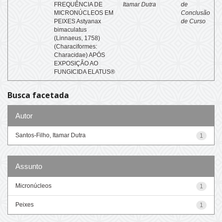
FREQUÊNCIA DE
Itamar Dutra
de
MICRONÚCLEOS EM
Conclusão
PEIXES Astyanax
de Curso
bimaculatus
(Linnaeus, 1758)
(Characiformes:
Characidae) APÓS
EXPOSIÇÃO AO
FUNGICIDA ELATUS®
Busca facetada
Autor
Santos-Filho, Itamar Dutra
1
Assunto
Micronúcleos
1
Peixes
1