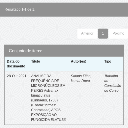
Resultado 1-1 de 1.
Anterior
1
Póximo
Conjunto de itens:
Data do
Título
Autor(es)
Tipo
documento
28-Out-2021
ANÁLISE DA
Santos-Filho,
Trabalho
FREQUÊNCIA DE
Itamar Dutra
de
MICRONÚCLEOS EM
Conclusão
PEIXES Astyanax
de Curso
bimaculatus
(Linnaeus, 1758)
(Characiformes:
Characidae) APÓS
EXPOSIÇÃO AO
FUNGICIDA ELATUS®