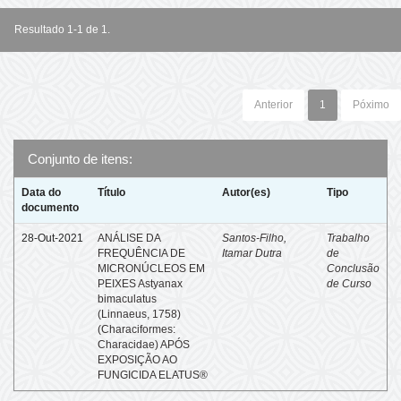
Resultado 1-1 de 1.
Anterior
1
Póximo
Conjunto de itens:
Data do
Título
Autor(es)
Tipo
documento
28-Out-2021
ANÁLISE DA
Santos-Filho,
Trabalho
FREQUÊNCIA DE
Itamar Dutra
de
MICRONÚCLEOS EM
Conclusão
PEIXES Astyanax
de Curso
bimaculatus
(Linnaeus, 1758)
(Characiformes:
Characidae) APÓS
EXPOSIÇÃO AO
FUNGICIDA ELATUS®