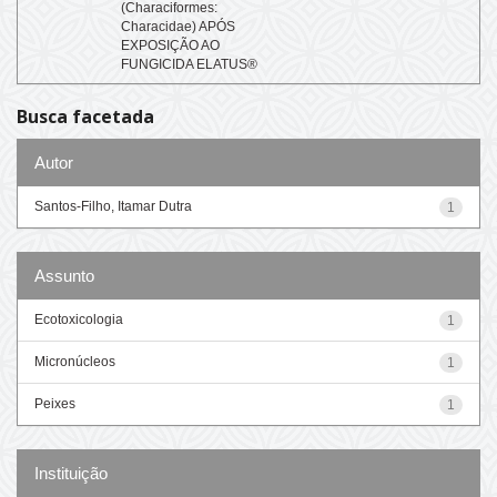
(Characiformes:
Characidae) APÓS
EXPOSIÇÃO AO
FUNGICIDA ELATUS®
Busca facetada
Autor
Santos-Filho, Itamar Dutra
1
Assunto
Ecotoxicologia
1
Micronúcleos
1
Peixes
1
Instituição