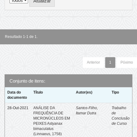
Resultado 1-1 de 1.
Anterior
1
Póximo
Conjunto de itens:
Data do
Título
Autor(es)
Tipo
documento
28-Out-2021
ANÁLISE DA
Santos-Filho,
Trabalho
FREQUÊNCIA DE
Itamar Dutra
de
MICRONÚCLEOS EM
Conclusão
PEIXES Astyanax
de Curso
bimaculatus
(Linnaeus, 1758)