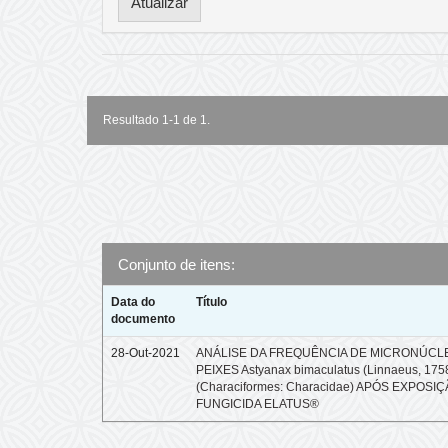
Resultado 1-1 de 1.
Conjunto de itens:
Data do
Título
documento
28-Out-2021
ANÁLISE DA FREQUÊNCIA DE MICRONÚCL
PEIXES Astyanax bimaculatus (Linnaeus, 175
(Characiformes: Characidae) APÓS EXPOSI
FUNGICIDA ELATUS®