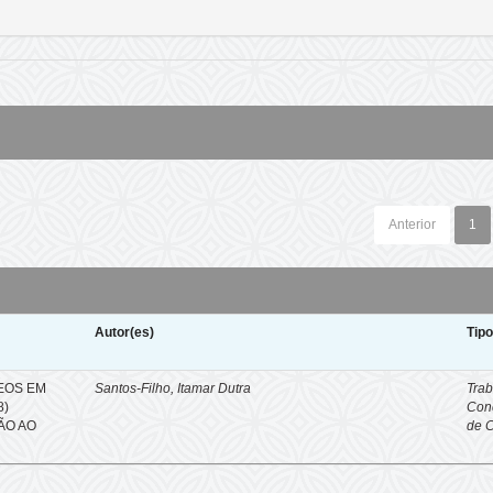
Anterior
1
Autor(es)
Tip
EOS EM
Santos-Filho, Itamar Dutra
Trab
8)
Con
ÇÃO AO
de 