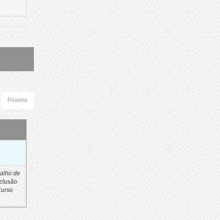
Póximo
o
alho de
clusão
Curso