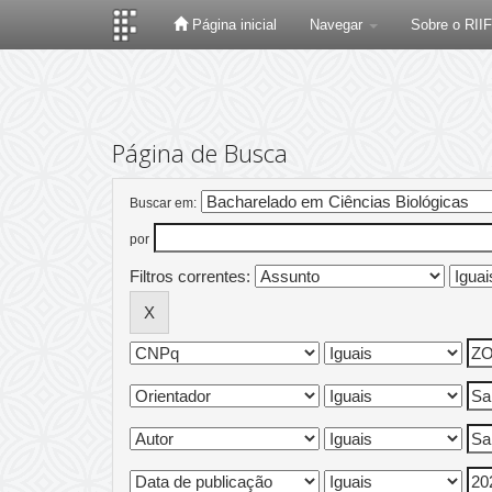
Página inicial
Navegar
Sobre o RII
Skip
navigation
Página de Busca
Buscar em:
por
Filtros correntes: