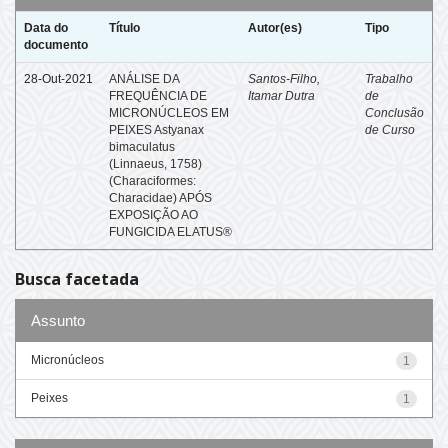
Data do
Título
Autor(es)
Tipo
documento
28-Out-2021
ANÁLISE DA
Santos-Filho,
Trabalho
FREQUÊNCIA DE
Itamar Dutra
de
MICRONÚCLEOS EM
Conclusão
PEIXES Astyanax
de Curso
bimaculatus
(Linnaeus, 1758)
(Characiformes:
Characidae) APÓS
EXPOSIÇÃO AO
FUNGICIDA ELATUS®
Busca facetada
Assunto
Micronúcleos
1
Peixes
1