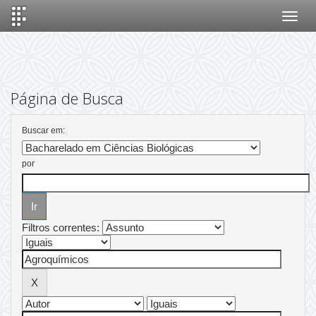
Skip
navigation
Página de Busca
Buscar em:
por
Filtros correntes: