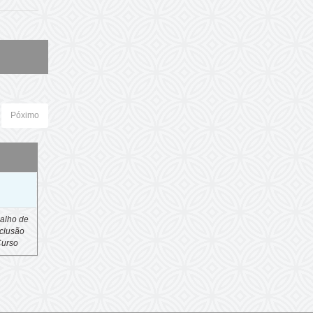
Póximo
o
alho de
clusão
Curso