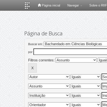
Página inicial
Navegar
Sobre o RII
Skip
navigation
Página de Busca
Buscar em:
por
Filtros correntes: