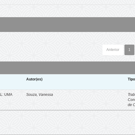
Anterior
1
Autor(es)
Tip
L: UMA
Souza, Vanessa
Trab
Con
de 