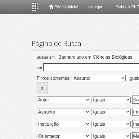
Página inicial
Navegar
Sobre o RII
Skip
navigation
Página de Busca
Buscar em:
por
Filtros correntes: