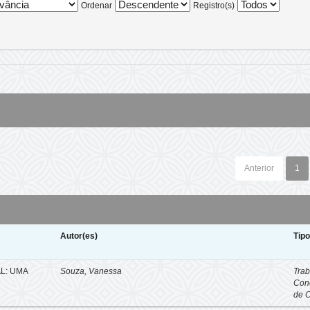
Ordenar
Registro(s)
Anterior
1
Autor(es)
Tip
L: UMA
Souza, Vanessa
Trab
Con
de 