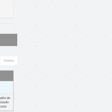
Póximo
o
alho de
clusão
Curso