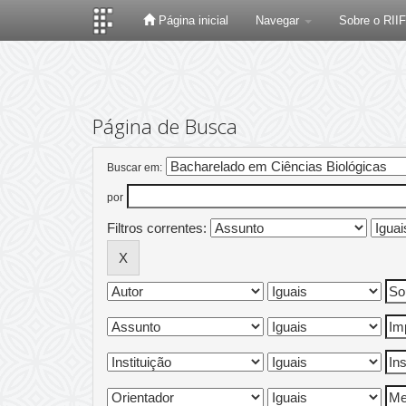
Página inicial
Navegar
Sobre o RII
Skip
navigation
Página de Busca
Buscar em:
por
Filtros correntes: