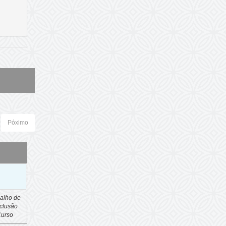
Póximo
o
alho de
clusão
Curso