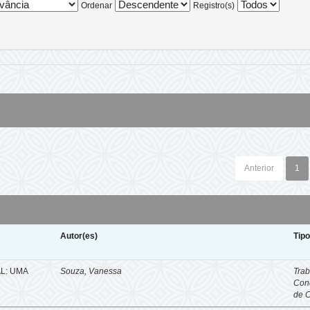
Ordenar
Registro(s)
Anterior
1
Autor(es)
Tip
L: UMA
Souza, Vanessa
Trab
Con
de 