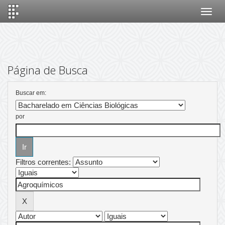
Skip
navigation
Página de Busca
Buscar em:
por
Filtros correntes: