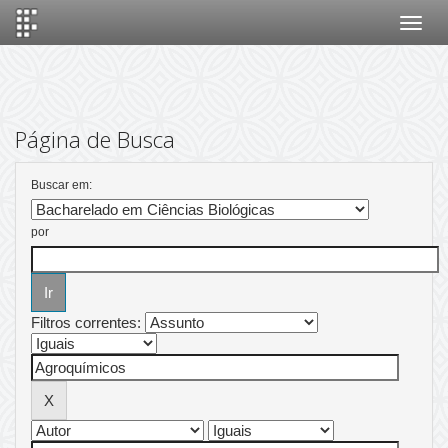
Skip
navigation
Página de Busca
Buscar em:
por
Filtros correntes: