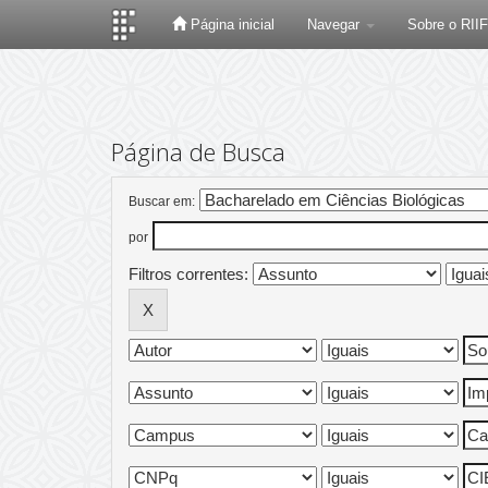
Página inicial
Navegar
Sobre o RII
Skip
navigation
Página de Busca
Buscar em:
por
Filtros correntes: