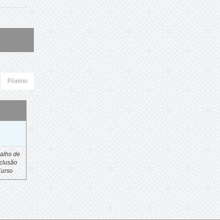
Póximo
o
alho de
clusão
Curso