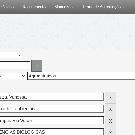
F Goiano
Regulamento
Manuais
Termo de Autorização