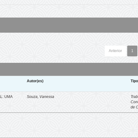
Anterior
1
Autor(es)
Tip
L: UMA
Souza, Vanessa
Trab
Con
de 