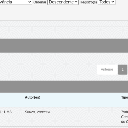
Ordenar
Registro(s)
Anterior
1
Autor(es)
Tip
L: UMA
Souza, Vanessa
Trab
Con
de 