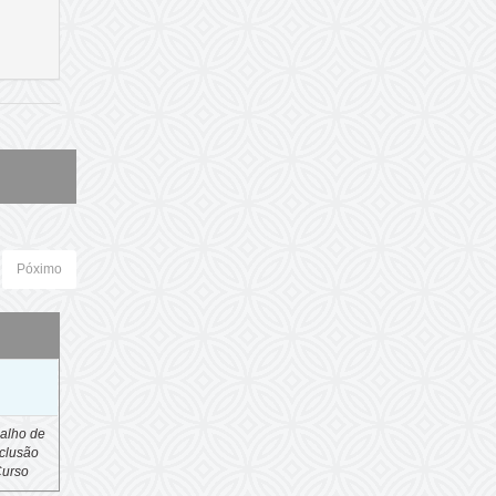
Póximo
o
alho de
clusão
Curso