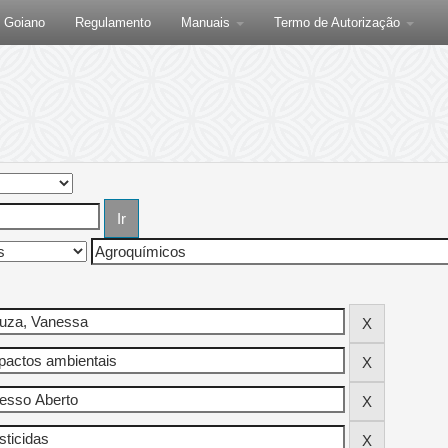
F Goiano
Regulamento
Manuais
Termo de Autorização