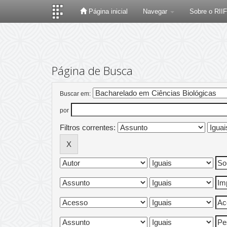
Página inicial
Navegar
Sobre o RII
Skip
navigation
Página de Busca
Buscar em:
por
Filtros correntes: