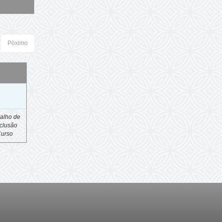
Póximo
o
alho de
clusão
Curso