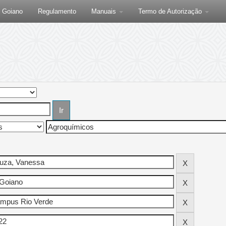
F Goiano
Regulamento
Manuais
Termo de Autorização