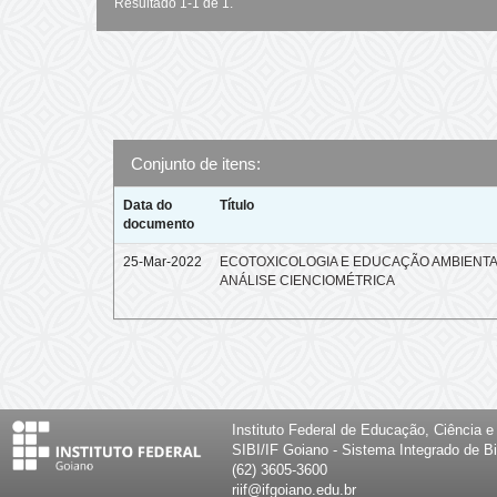
Resultado 1-1 de 1.
Conjunto de itens:
Data do
Título
documento
25-Mar-2022
ECOTOXICOLOGIA E EDUCAÇÃO AMBIENTA
ANÁLISE CIENCIOMÉTRICA
Instituto Federal de Educação, Ciência 
SIBI/IF Goiano - Sistema Integrado de Bi
(62) 3605-3600
riif@ifgoiano.edu.br