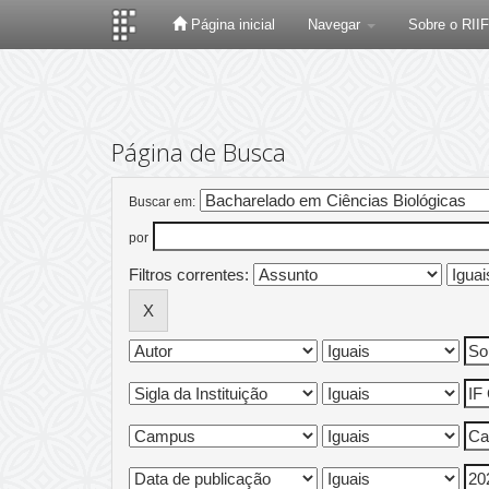
Página inicial
Navegar
Sobre o RII
Skip
navigation
Página de Busca
Buscar em:
por
Filtros correntes: