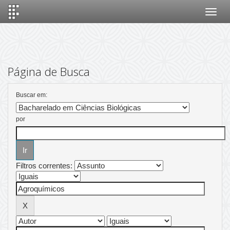
Skip
navigation
Página de Busca
Buscar em:
por
Filtros correntes: