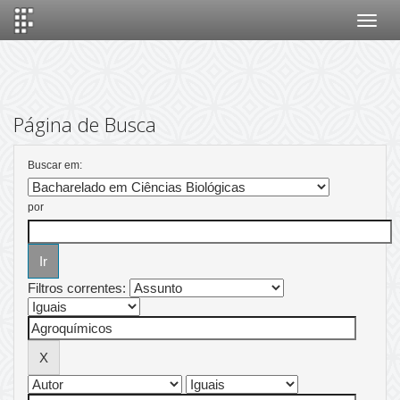
Skip
navigation
Página de Busca
Buscar em:
por
Filtros correntes: