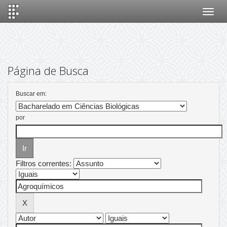
Skip
navigation
Página de Busca
Buscar em:
por
Filtros correntes: