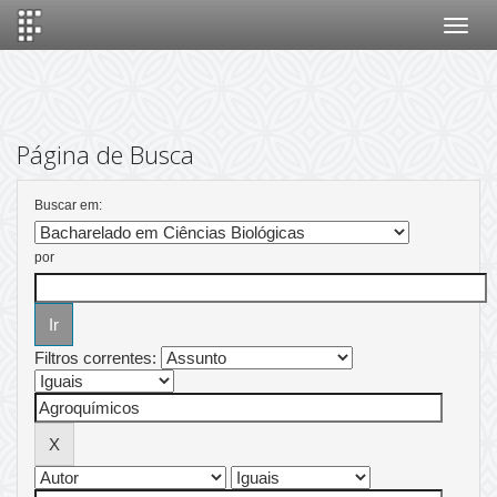
Skip
navigation
Página de Busca
Buscar em:
por
Filtros correntes: