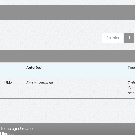
Anterior
1
Autor(es)
Tip
L: UMA
Souza, Vanessa
Trab
Con
de 
e Tecnologia Goiano
bliotecas