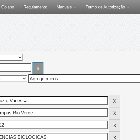
F Goiano
Regulamento
Manuais
Termo de Autorização