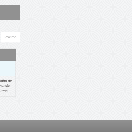
Póximo
o
alho de
clusão
Curso