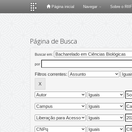
Página inicial
Navegar
Sobre o RII
Skip
navigation
Página de Busca
Buscar em:
por
Filtros correntes: