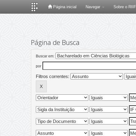
Página inicial
Navegar
Sobre o RII
Skip
navigation
Página de Busca
Buscar em:
por
Filtros correntes: