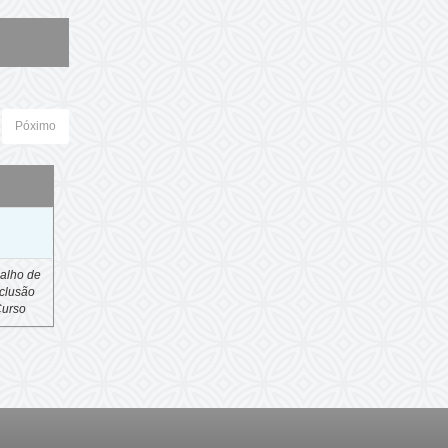
Póximo
o
alho de
clusão
Curso