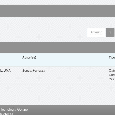
Anterior
1
Autor(es)
Tip
L: UMA
Souza, Vanessa
Trab
Con
de 
e Tecnologia Goiano
bliotecas