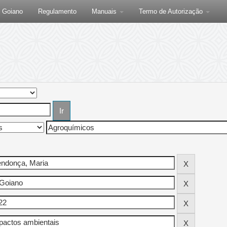
F Goiano
Regulamento
Manuais
Termo de Autorização