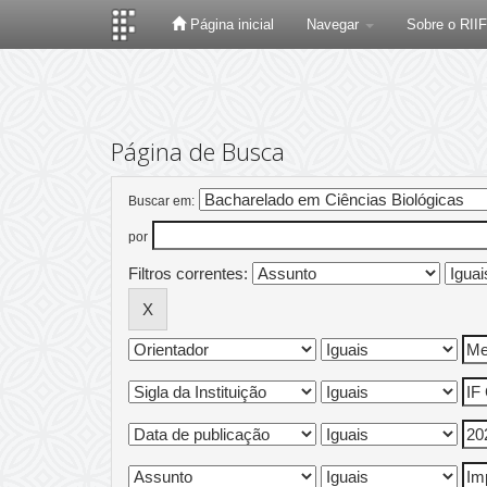
Página inicial
Navegar
Sobre o RII
Skip
navigation
Página de Busca
Buscar em:
por
Filtros correntes: