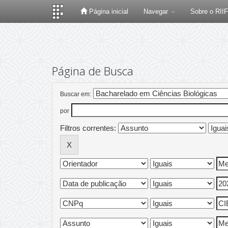
Página inicial
Navegar
Sobre o RII
Skip
navigation
Página de Busca
Buscar em:
por
Filtros correntes: