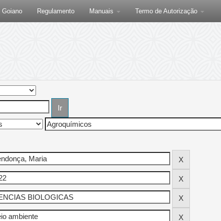
F Goiano
Regulamento
Manuais
Termo de Autorização