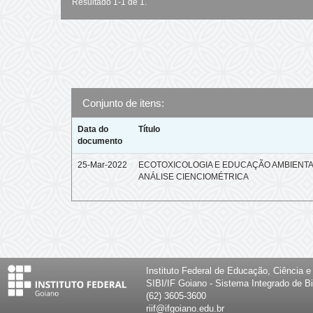
Resultado 1-1 de 1.
Conjunto de itens:
Data do
Título
documento
25-Mar-2022
ECOTOXICOLOGIA E EDUCAÇÃO AMBIENTA
ANÁLISE CIENCIOMÉTRICA
Instituto Federal de Educação, Ciência 
SIBI/IF Goiano - Sistema Integrado de Bi
(62) 3605-3600
riif@ifgoiano.edu.br