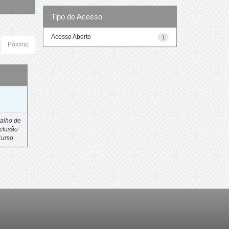
Tipo de Acesso
Acesso Aberto
1
Póximo
o
alho de
clusão
Curso