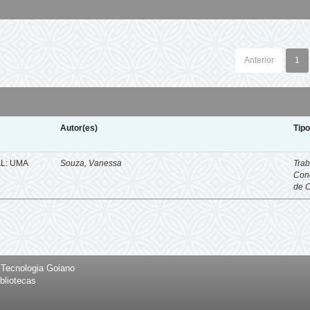
Anterior
1
Autor(es)
Tip
L: UMA
Souza, Vanessa
Trab
Con
de 
e Tecnologia Goiano
bliotecas