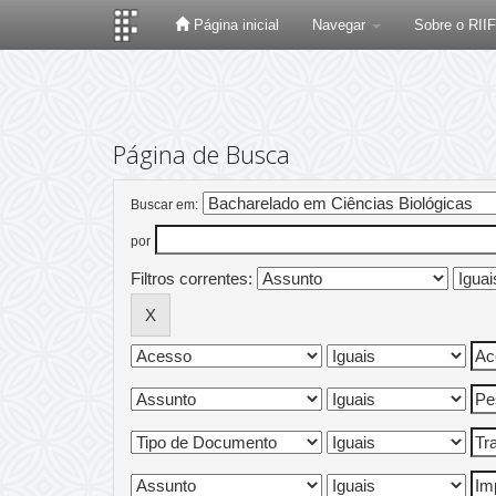
Página inicial
Navegar
Sobre o RII
Skip
navigation
Página de Busca
Buscar em:
por
Filtros correntes: