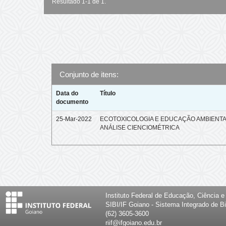
Resultado 1-1 de 1.
Conjunto de itens:
Data do
Título
documento
25-Mar-2022
ECOTOXICOLOGIA E EDUCAÇÃO AMBIENTA
ANÁLISE CIENCIOMÉTRICA
Instituto Federal de Educação, Ciência 
SIBI/IF Goiano - Sistema Integrado de Bi
(62) 3605-3600
riif@ifgoiano.edu.br