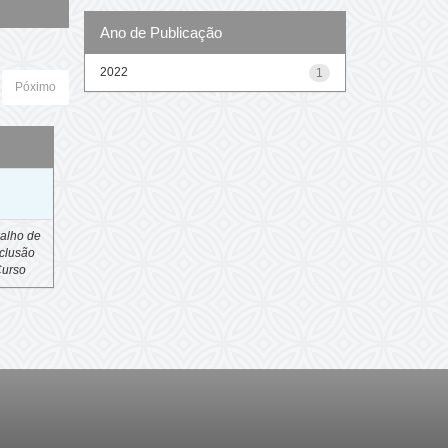
Ano de Publicação
2022
1
Póximo
o
alho de
clusão
Curso