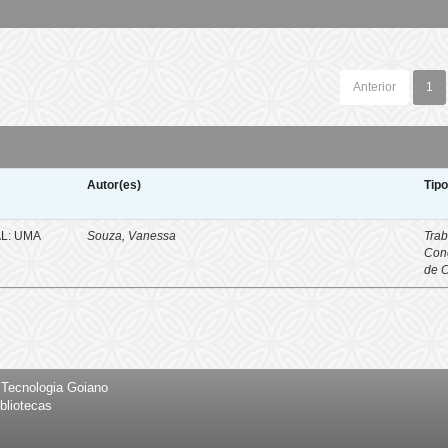
Anterior
1
Autor(es)
Tip
L: UMA
Souza, Vanessa
Trab
Con
de 
e Tecnologia Goiano
bliotecas