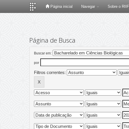
Página inicial
Navegar
Sobre o RII
Skip
navigation
Página de Busca
Buscar em:
por
Filtros correntes: