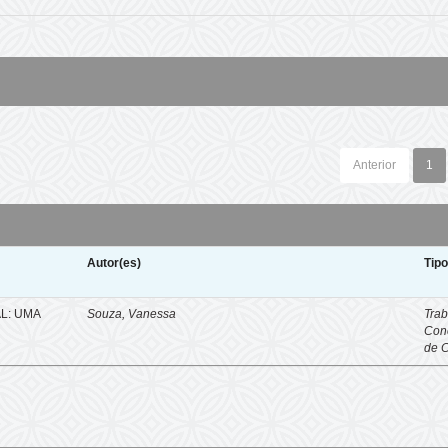
Anterior
1
Autor(es)
Tip
L: UMA
Souza, Vanessa
Trab
Con
de 