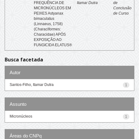
FREQUÊNCIA DE
Itamar Dutra
de
MICRONÚCLEOS EM
Conclusão
PEIXES Astyanax
de Curso
bimaculatus
(Linnaeus, 1758)
(Characiformes:
Characidae) APÓS
EXPOSIÇÃO AO
FUNGICIDA ELATUS®
Busca facetada
Autor
Santos-Filho, Itamar Dutra
1
Assunto
Micronúcleos
1
Áreas do CNPq