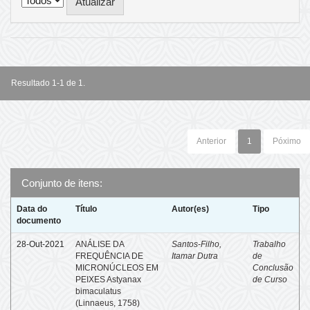
Resultado 1-1 de 1.
Anterior
1
Póximo
Conjunto de itens:
Data do
Título
Autor(es)
Tipo
documento
28-Out-2021
ANÁLISE DA
Santos-Filho,
Trabalho
FREQUÊNCIA DE
Itamar Dutra
de
MICRONÚCLEOS EM
Conclusão
PEIXES Astyanax
de Curso
bimaculatus
(Linnaeus, 1758)