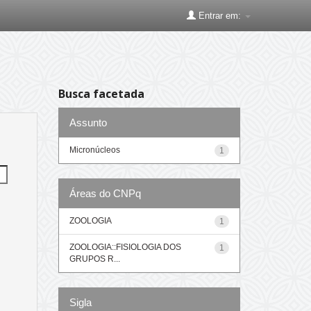
Entrar em:
Busca facetada
Assunto
Micronúcleos
1
Áreas do CNPq
ZOOLOGIA
1
ZOOLOGIA::FISIOLOGIA DOS
1
GRUPOS R...
Sigla