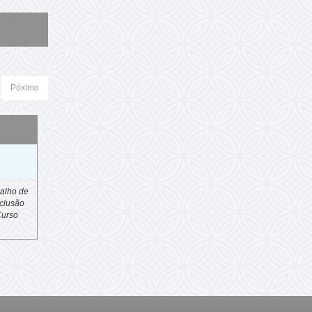
Póximo
o
alho de
clusão
Curso