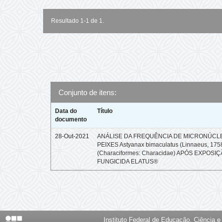
Resultado 1-1 de 1.
Conjunto de itens:
Data do
Título
documento
28-Out-2021
ANÁLISE DA FREQUÊNCIA DE MICRONÚCL
PEIXES Astyanax bimaculatus (Linnaeus, 175
(Characiformes: Characidae) APÓS EXPOSI
FUNGICIDA ELATUS®
Instituto Federal de Educação, Ciência 