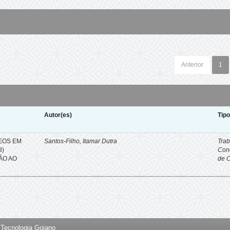
Anterior
1
Autor(es)
Tip
EOS EM
Santos-Filho, Itamar Dutra
Trab
8)
Con
ÇÃO AO
de 
e Tecnologia Goiano