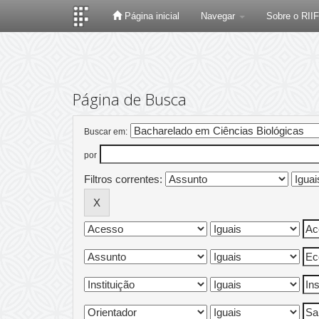
Página inicial
Navegar
Sobre o RII
Skip
navigation
Página de Busca
Buscar em:
por
Filtros correntes: