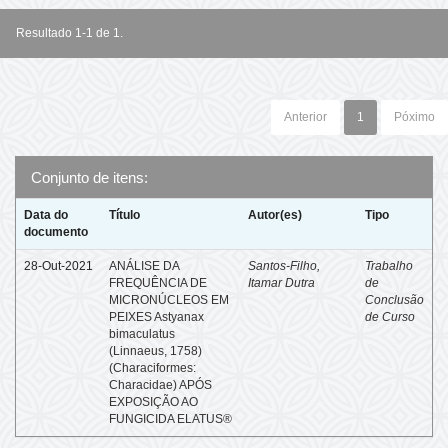
Resultado 1-1 de 1.
Anterior
1
Póximo
Conjunto de itens:
Data do
Título
Autor(es)
Tipo
documento
28-Out-2021
ANÁLISE DA
Santos-Filho,
Trabalho
FREQUÊNCIA DE
Itamar Dutra
de
MICRONÚCLEOS EM
Conclusão
PEIXES Astyanax
de Curso
bimaculatus
(Linnaeus, 1758)
(Characiformes:
Characidae) APÓS
EXPOSIÇÃO AO
FUNGICIDA ELATUS®