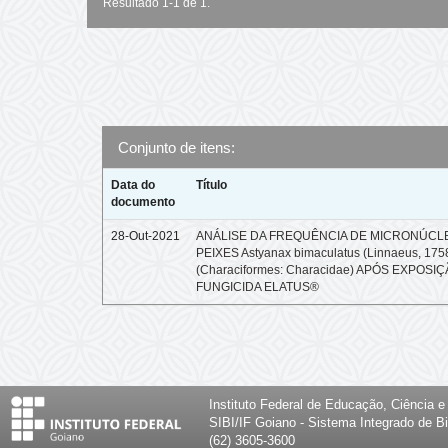
Resultado 1-1 de 1.
Conjunto de itens:
Data do
Título
documento
28-Out-2021
ANÁLISE DA FREQUÊNCIA DE MICRONÚCL
PEIXES Astyanax bimaculatus (Linnaeus, 175
(Characiformes: Characidae) APÓS EXPOSI
FUNGICIDA ELATUS®
Instituto Federal de Educação, Ciência 
SIBI/IF Goiano - Sistema Integrado de Bi
(62) 3605-3600