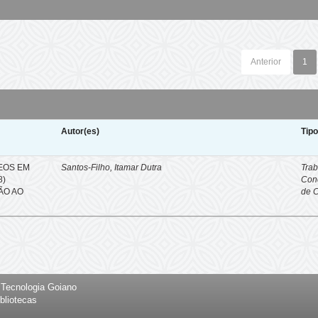
Anterior
1
Autor(es)
Tip
EOS EM
Santos-Filho, Itamar Dutra
Trab
8)
Con
ÇÃO AO
de 
e Tecnologia Goiano
bliotecas