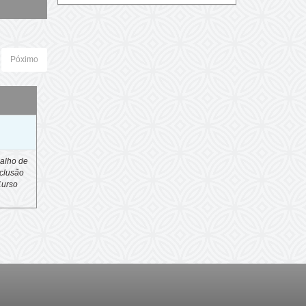
Póximo
o
alho de
clusão
Curso