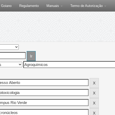
F Goiano
Regulamento
Manuais
Termo de Autorização