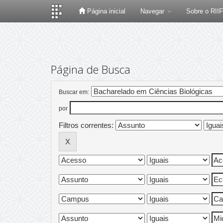
Página inicial
Navegar
Sobre o RII
Skip
navigation
Página de Busca
Buscar em:
por
Filtros correntes: