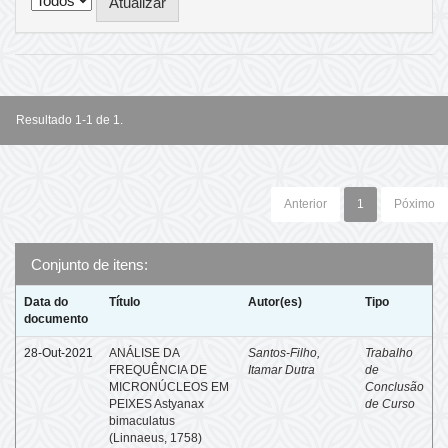
Resultado 1-1 de 1.
Anterior
1
Póximo
Conjunto de itens:
Data do
Título
Autor(es)
Tipo
documento
28-Out-2021
ANÁLISE DA
Santos-Filho,
Trabalho
FREQUÊNCIA DE
Itamar Dutra
de
MICRONÚCLEOS EM
Conclusão
PEIXES Astyanax
de Curso
bimaculatus
(Linnaeus, 1758)