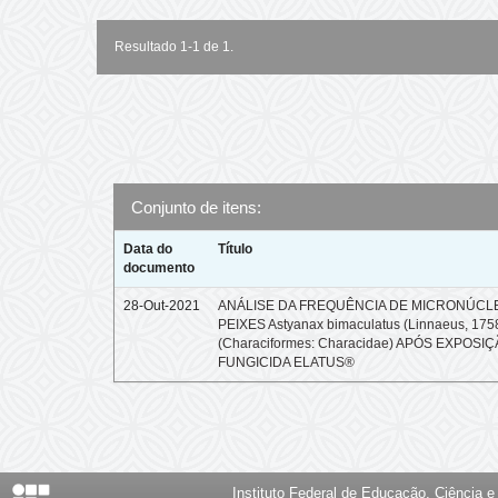
Resultado 1-1 de 1.
Conjunto de itens:
Data do
Título
documento
28-Out-2021
ANÁLISE DA FREQUÊNCIA DE MICRONÚCL
PEIXES Astyanax bimaculatus (Linnaeus, 175
(Characiformes: Characidae) APÓS EXPOSI
FUNGICIDA ELATUS®
Instituto Federal de Educação, Ciência 