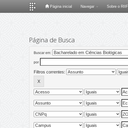
Página inicial
Navegar
Sobre o RII
Skip
navigation
Página de Busca
Buscar em:
por
Filtros correntes: