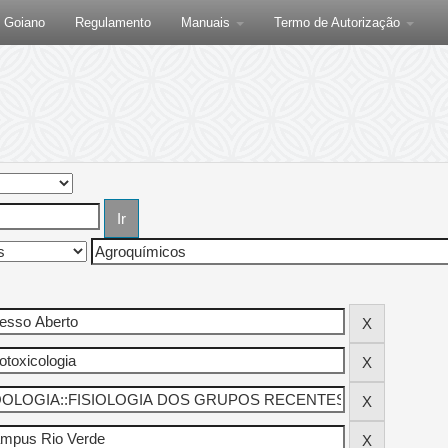
F Goiano
Regulamento
Manuais
Termo de Autorização