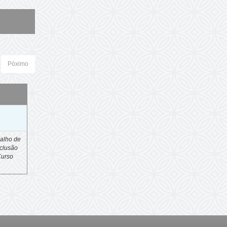
Póximo
o
alho de
clusão
Curso