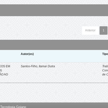
Anterior
1
Autor(es)
Tip
EOS EM
Santos-Filho, Itamar Dutra
Trab
8)
Con
ÇÃO AO
de 
e Tecnologia Goiano