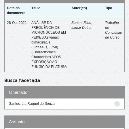
Data do
Título
Autor(es)
Tipo
documento
28-Out-2021
ANÁLISE DA
Santos-Filho,
Trabalho
FREQUÊNCIA DE
Itamar Dutra
de
MICRONÚCLEOS EM
Conclusão
PEIXES Astyanax
de Curso
bimaculatus
(Linnaeus, 1758)
(Characiformes:
Characidae) APÓS
EXPOSIÇÃO AO
FUNGICIDA ELATUS®
Busca facetada
Orientador
Santos, Lia Raquel de Souza
1
Assunto