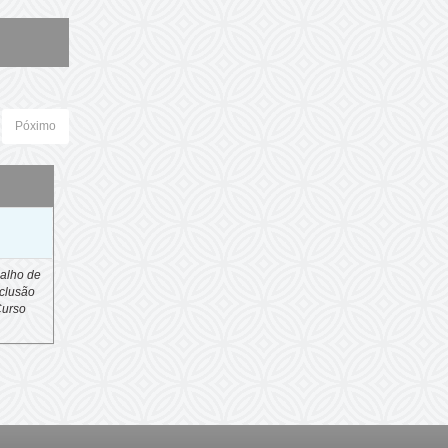
Póximo
o
alho de
clusão
Curso