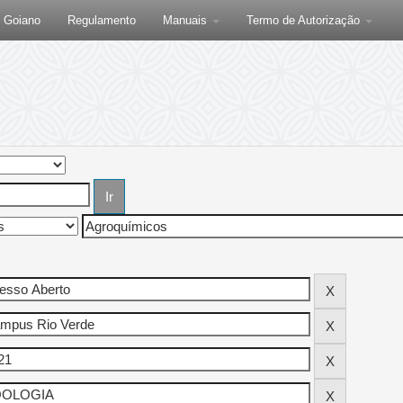
F Goiano
Regulamento
Manuais
Termo de Autorização