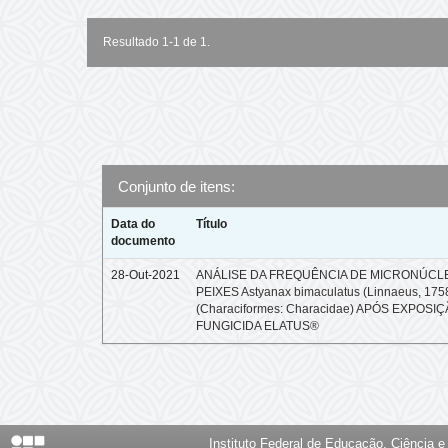
Resultado 1-1 de 1.
Conjunto de itens:
Data do
Título
documento
28-Out-2021
ANÁLISE DA FREQUÊNCIA DE MICRONÚCL
PEIXES Astyanax bimaculatus (Linnaeus, 175
(Characiformes: Characidae) APÓS EXPOSI
FUNGICIDA ELATUS®
Instituto Federal de Educação, Ciência 