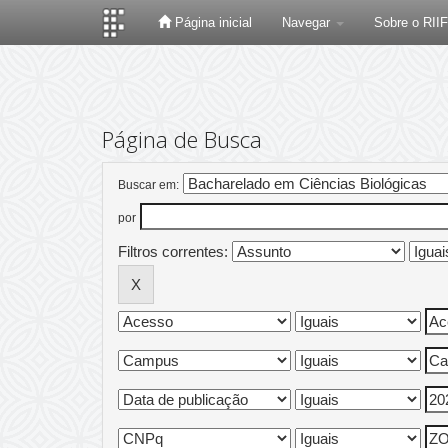
Página inicial
Navegar
Sobre o RII
Skip
navigation
Página de Busca
Buscar em:
por
Filtros correntes: