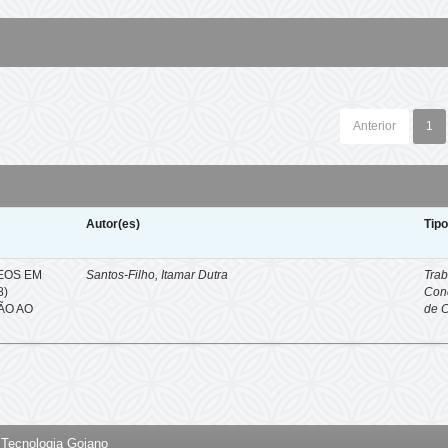
Anterior
1
Autor(es)
Tip
EOS EM
Santos-Filho, Itamar Dutra
Trab
8)
Con
ÇÃO AO
de 
e Tecnologia Goiano