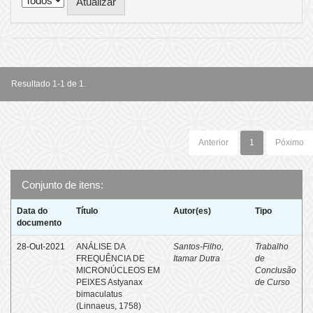
Resultado 1-1 de 1.
Anterior
1
Póximo
Conjunto de itens:
Data do
Título
Autor(es)
Tipo
documento
28-Out-2021
ANÁLISE DA
Santos-Filho,
Trabalho
FREQUÊNCIA DE
Itamar Dutra
de
MICRONÚCLEOS EM
Conclusão
PEIXES Astyanax
de Curso
bimaculatus
(Linnaeus, 1758)