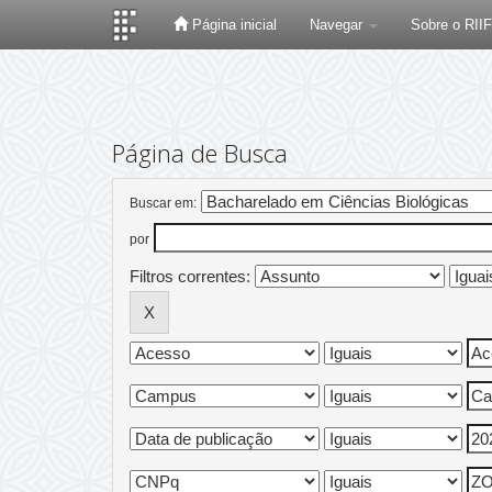
Página inicial
Navegar
Sobre o RII
Skip
navigation
Página de Busca
Buscar em:
por
Filtros correntes: