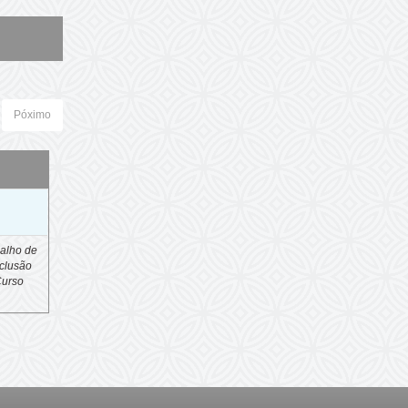
Póximo
o
alho de
clusão
Curso