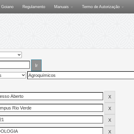
F Goiano
Regulamento
Manuais
Termo de Autorização