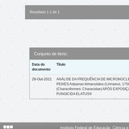
Resultado 1-1 de 1.
Conjunto de itens:
Data do
Título
documento
28-Out-2021
ANÁLISE DA FREQUÊNCIA DE MICRONÚCL
PEIXES Astyanax bimaculatus (Linnaeus, 175
(Characiformes: Characidae) APÓS EXPOSI
FUNGICIDA ELATUS®
Instituto Federal de Educação, Ciência 