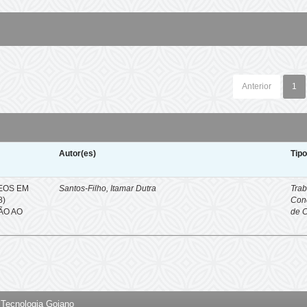
Anterior
1
Autor(es)
Tip
EOS EM
Santos-Filho, Itamar Dutra
Trab
8)
Con
ÇÃO AO
de 
e Tecnologia Goiano