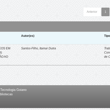
Anterior
1
Autor(es)
Tip
EOS EM
Santos-Filho, Itamar Dutra
Trab
8)
Con
ÇÃO AO
de 
e Tecnologia Goiano
bliotecas