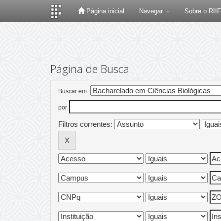
Página inicial
Navegar
Sobre o RII
Skip
navigation
Página de Busca
Buscar em:
por
Filtros correntes: