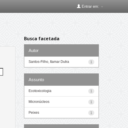
Entrar em:
Busca facetada
Autor
Santos-Filho, Itamar Dutra
1
Assunto
Ecotoxicologia
1
Micronúcleos
1
Peixes
1