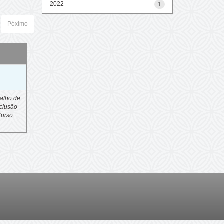
2022
1
Póximo
o
alho de
clusão
Curso