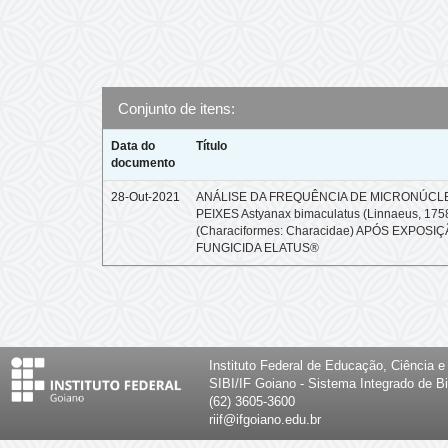
Conjunto de itens:
Data do
Título
documento
28-Out-2021
ANÁLISE DA FREQUÊNCIA DE MICRONÚCL
PEIXES Astyanax bimaculatus (Linnaeus, 175
(Characiformes: Characidae) APÓS EXPOSI
FUNGICIDA ELATUS®
Instituto Federal de Educação, Ciência 
SIBI/IF Goiano - Sistema Integrado de Bi
(62) 3605-3600
riif@ifgoiano.edu.br