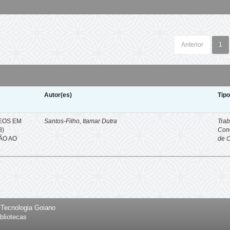
Anterior
1
Autor(es)
Tip
EOS EM
Santos-Filho, Itamar Dutra
Trab
8)
Con
ÇÃO AO
de 
e Tecnologia Goiano
bliotecas