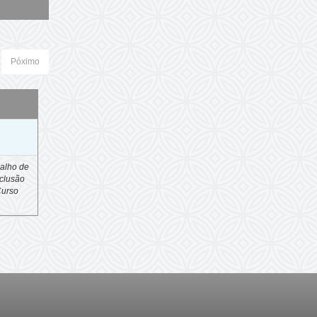
Póximo
o
alho de
clusão
Curso