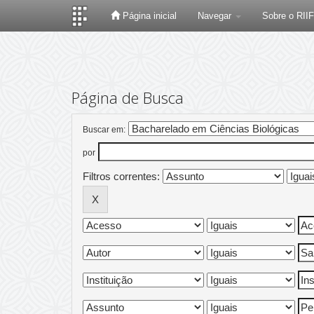
Página inicial
Navegar
Sobre o RII
Skip
navigation
Página de Busca
Buscar em:
por
Filtros correntes: