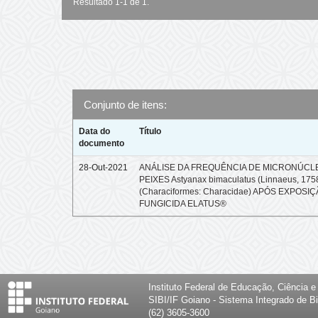
Resultado 1-1 de 1.
Conjunto de itens:
Data do
Título
documento
28-Out-2021
ANÁLISE DA FREQUÊNCIA DE MICRONÚCL
PEIXES Astyanax bimaculatus (Linnaeus, 175
(Characiformes: Characidae) APÓS EXPOSI
FUNGICIDA ELATUS®
Instituto Federal de Educação, Ciência 
SIBI/IF Goiano - Sistema Integrado de Bi
(62) 3605-3600