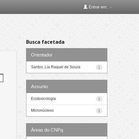
Entrar em:
Busca facetada
Orientador
Santos, Lia Raquel de Souza
1
Assunto
Ecotoxicologia
1
Micronúcleos
1
Áreas do CNPq