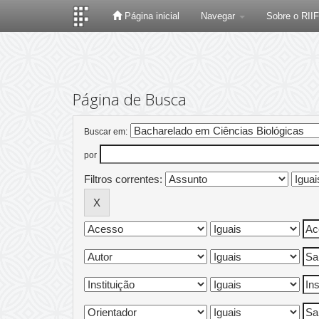
Página inicial
Navegar
Sobre o RII
Skip
navigation
Página de Busca
Buscar em:
por
Filtros correntes: