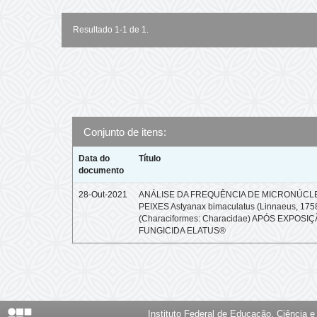
Resultado 1-1 de 1.
Conjunto de itens:
Data do
Título
documento
28-Out-2021
ANÁLISE DA FREQUÊNCIA DE MICRONÚCL
PEIXES Astyanax bimaculatus (Linnaeus, 175
(Characiformes: Characidae) APÓS EXPOSI
FUNGICIDA ELATUS®
Instituto Federal de Educação, Ciência 