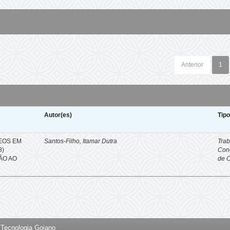
Anterior
1
Autor(es)
Tip
EOS EM
Santos-Filho, Itamar Dutra
Trab
8)
Con
ÇÃO AO
de 
e Tecnologia Goiano