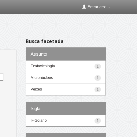
Entrar em:
Busca facetada
Assunto
Ecotoxicologia
1
Micronúcleos
1
Peixes
1
Sigla
IF Goiano
1