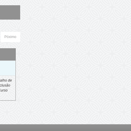
Póximo
o
alho de
clusão
Curso