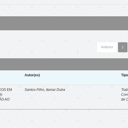
Anterior
1
Autor(es)
Tip
EOS EM
Santos-Filho, Itamar Dutra
Trab
8)
Con
ÇÃO AO
de 