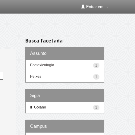
Entrar em:
Busca facetada
Assunto
Ecotoxicologia
1
Peixes
1
Sigla
IF Goiano
1
Campus