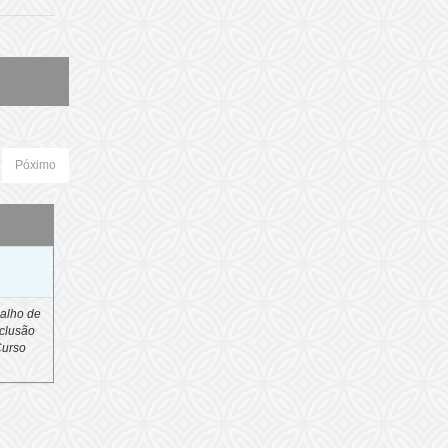
Póximo
o
alho de
clusão
Curso