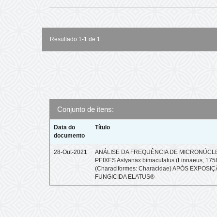
Resultado 1-1 de 1.
Conjunto de itens:
Data do
Título
documento
28-Out-2021
ANÁLISE DA FREQUÊNCIA DE MICRONÚCL
PEIXES Astyanax bimaculatus (Linnaeus, 175
(Characiformes: Characidae) APÓS EXPOSI
FUNGICIDA ELATUS®