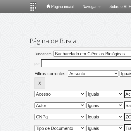
Página inicial
Navegar
Sobre o RII
Skip
navigation
Página de Busca
Buscar em:
por
Filtros correntes: