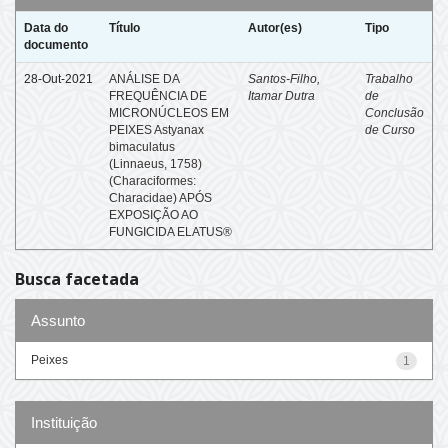
Data do
Título
Autor(es)
Tipo
documento
28-Out-2021
ANÁLISE DA
Santos-Filho,
Trabalho
FREQUÊNCIA DE
Itamar Dutra
de
MICRONÚCLEOS EM
Conclusão
PEIXES Astyanax
de Curso
bimaculatus
(Linnaeus, 1758)
(Characiformes:
Characidae) APÓS
EXPOSIÇÃO AO
FUNGICIDA ELATUS®
Busca facetada
Assunto
Peixes
1
Instituição